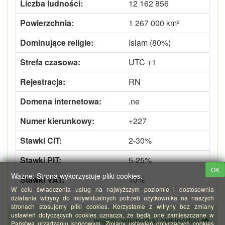
Liczba ludności:
12 162 856
Powierzchnia:
1 267 000 km²
Dominujące religie:
Islam (80%)
Strefa czasowa:
UTC +1
Rejestracja:
RN
Domena internetowa:
.ne
Numer kierunkowy:
+227
Stawki CIT:
2-30%
Stawki PIT:
5-25%
OK
Ważne: Strona wykorzystuje pliki cookies.
Stawki VAT:
10%
W celu świadczenia usług na najwyższym poziomie i dostosownia
działania witryny do indywidualnych potrzeb użytkownika na naszych
stronach stosujemy pliki cookies. Korzystanie z witryny bez zmiany
ustawień dotyczących cookies oznacza, że będą one zamieszczane w
więcej (wikipedia) (wikipedia)
Państwa urządzeniu końcowym. Zmiany ustawień dotyczących cookies