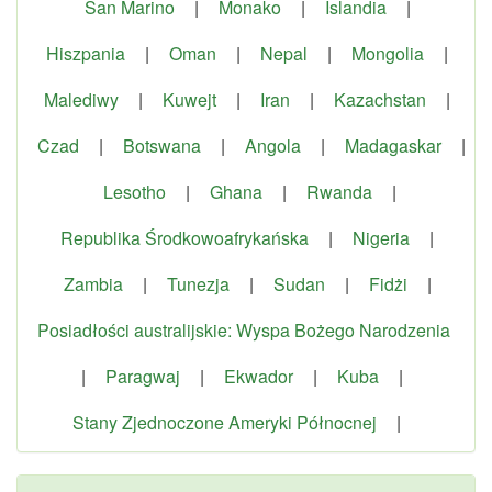
San Marino
|
Monako
|
Islandia
|
Hiszpania
|
Oman
|
Nepal
|
Mongolia
|
Malediwy
|
Kuwejt
|
Iran
|
Kazachstan
|
Czad
|
Botswana
|
Angola
|
Madagaskar
|
Lesotho
|
Ghana
|
Rwanda
|
Republika Środkowoafrykańska
|
Nigeria
|
Zambia
|
Tunezja
|
Sudan
|
Fidżi
|
Posiadłości australijskie: Wyspa Bożego Narodzenia
|
Paragwaj
|
Ekwador
|
Kuba
|
Stany Zjednoczone Ameryki Północnej
|