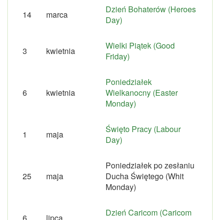
Dzień Bohaterów (Heroes
14
marca
Day)
Wielki Piątek (Good
3
kwietnia
Friday)
Poniedziałek
6
kwietnia
Wielkanocny (Easter
Monday)
Święto Pracy (Labour
1
maja
Day)
Poniedziałek po zesłaniu
25
maja
Ducha Świętego (Whit
Monday)
Dzień Caricom (Caricom
6
lipca