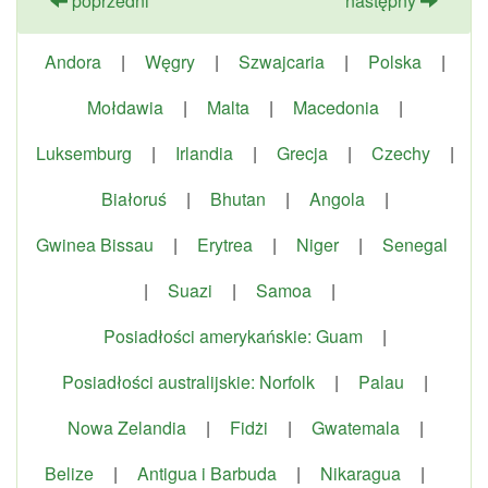
poprzedni
następny
Andora
|
Węgry
|
Szwajcaria
|
Polska
|
Mołdawia
|
Malta
|
Macedonia
|
Luksemburg
|
Irlandia
|
Grecja
|
Czechy
|
Białoruś
|
Bhutan
|
Angola
|
Gwinea Bissau
|
Erytrea
|
Niger
|
Senegal
|
Suazi
|
Samoa
|
Posiadłości amerykańskie: Guam
|
Posiadłości australijskie: Norfolk
|
Palau
|
Nowa Zelandia
|
Fidżi
|
Gwatemala
|
Belize
|
Antigua i Barbuda
|
Nikaragua
|