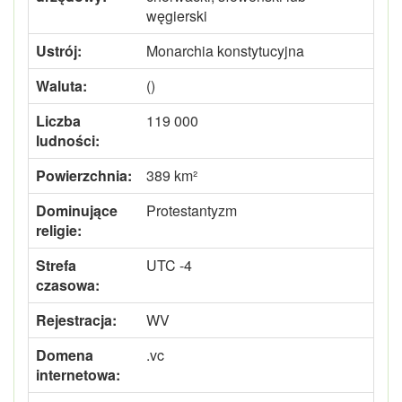
węgierski
Ustrój:
Monarchia konstytucyjna
Waluta:
()
Liczba
119 000
ludności:
Powierzchnia:
389 km²
Dominujące
Protestantyzm
religie:
Strefa
UTC -4
czasowa:
Rejestracja:
WV
Domena
.vc
internetowa: