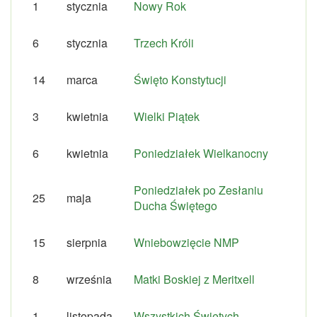
1
stycznia
Nowy Rok
6
stycznia
Trzech Króli
14
marca
Święto Konstytucji
3
kwietnia
Wielki Piątek
6
kwietnia
Poniedziałek Wielkanocny
Poniedziałek po Zesłaniu
25
maja
Ducha Świętego
15
sierpnia
Wniebowzięcie NMP
8
września
Matki Boskiej z Meritxell
1
listopada
Wszystkich Świętych