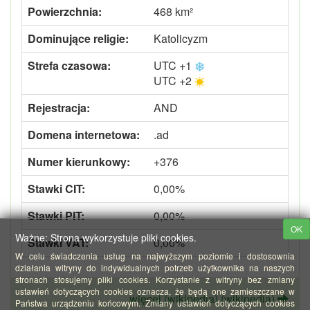
Powierzchnia:
468 km²
Dominujące religie:
Katolicyzm
Strefa czasowa:
UTC +1
UTC +2
Rejestracja:
AND
Domena internetowa:
.ad
Numer kierunkowy:
+376
Stawki CIT:
0,00%
Stawki PIT:
0,00%
OK
Ważne: Strona wykorzystuje pliki cookies.
Stawki VAT:
0,00%
W celu świadczenia usług na najwyższym poziomie i dostosownia
działania witryny do indywidualnych potrzeb użytkownika na naszych
stronach stosujemy pliki cookies. Korzystanie z witryny bez zmiany
ustawień dotyczących cookies oznacza, że będą one zamieszczane w
więcej (wikipedia) (wikipedia)
Państwa urządzeniu końcowym. Zmiany ustawień dotyczących cookies