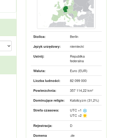
Berlin
Stolica:
niemiecki
Język urzędowy:
Republika
Ustrój:
federalna
Euro (EUR)
Waluta:
82 099 000
Liczba ludności:
357 114,22 km²
Powierzchnia:
Katolicyzm (31,2%)
Dominujące religie:
UTC +1
Strefa czasowa:
UTC +2
D
Rejestracja:
.de
Domena