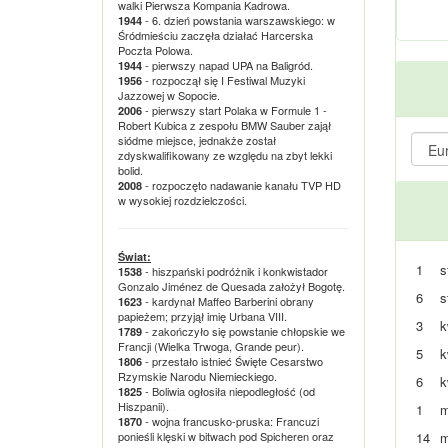
walki Pierwsza Kompania Kadrowa.
- 6. dzień powstania warszawskiego: w
1944
Śródmieściu zaczęła działać Harcerska
Poczta Polowa.
- pierwszy napad UPA na Baligród.
1944
- rozpoczął się I Festiwal Muzyki
1956
Jazzowej w Sopocie.
- pierwszy start Polaka w Formule 1 -
2006
Robert Kubica z zespołu BMW Sauber zajął
siódme miejsce, jednakże został
zdyskwalifikowany ze względu na zbyt lekki
bolid.
- rozpoczęto nadawanie kanału TVP HD
2008
w wysokiej rozdzielczości.
Świat:
1
s
- hiszpański podróżnik i konkwistador
1538
Gonzalo Jiménez de Quesada założył Bogotę.
6
s
- kardynał Maffeo Barberini obrany
1623
papieżem; przyjął imię Urbana VIII.
3
k
- zakończyło się powstanie chłopskie we
1789
Francji (Wielka Trwoga, Grande peur).
5
k
- przestało istnieć Święte Cesarstwo
1806
Rzymskie Narodu Niemieckiego.
6
k
- Boliwia ogłosiła niepodległość (od
1825
Hiszpanii).
1
m
- wojna francusko-pruska: Francuzi
1870
ponieśli klęski w bitwach pod Spicheren oraz
14
m