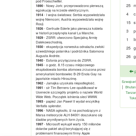
pod Froeschwiller.
25
m
- Nowy Jork: przeprowadzono pierwszą
1890
egzekucję na krześle elektrycznym.
4
c
- I wojna światowa: Serbia wypowiedziała
1914
wojnę Niemcom; Austria wypowiedziała wojnę
15
s
Rosji.
- Gertrude Ederle jako pierwsza kobieta
1926
3
p
w historii przepłynęła kanał La Manche.
- ZSRR: utworzono Specjalną Armię
1929
1
l
Dalekowschodnią.
- ekspedycja norweska odnalazła zwłoki
1930
25
g
szwedzkiego polarnika i podróżnika Salomona
Augusta Andrée.
26
g
- Estonia przyłączona do ZSRR.
1940
- o godz. 8.15 czasu miejscowego
1945
eksplodowała bomba atomowa zrzucona przez
p
amerykański bombowiec B-29 Enola Gay na
japońskie miasto Hiroszimę.
Szwajcar
- Jamajka uzyskała niepodległość.
1962
|
Bhutan
- sir Tim Berners-Lee opublikował w
1991
Usenecie szczegóły projektu o nazwie World
Tanzan
Wide Web. Początek istnienia sieci WWW.
Toke
- papież Jan Paweł II wydał encyklikę
1993
Veritatis splendor.
- NASA ogłosiło, iż na pochodzącym z
1996
Marsa meteorycie ALH 84001 doszukano się
śladów prymitywnych form życia.
- Microsoft wykupił warty 150 milionów
1997
dolarów pakiet akcji borykającej się z
problemami finansowymi firmy Apple