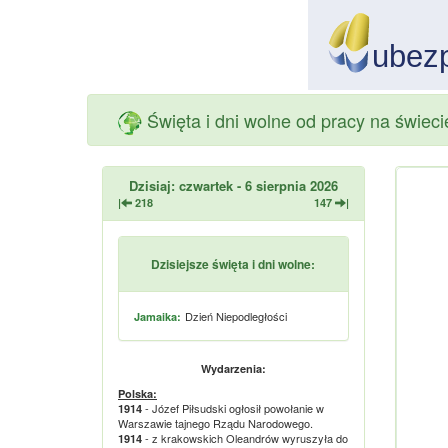
Święta i dni wolne od pracy na świec
Dzisiaj: czwartek - 6 sierpnia 2026
|
218
147
|
Dzisiejsze święta i dni wolne:
Dzień Niepodległości
Jamaika:
Wydarzenia:
Polska:
- Józef Piłsudski ogłosił powołanie w
1914
Warszawie tajnego Rządu Narodowego.
- z krakowskich Oleandrów wyruszyła do
1914