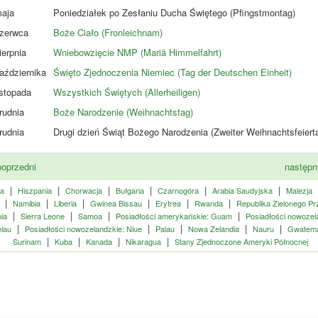
aja
Poniedziałek po Zesłaniu Ducha Świętego (Pfingstmontag)
zerwca
Boże Ciało (Fronleichnam)
ierpnia
Wniebowzięcie NMP (Mariä Himmelfahrt)
aździernika
Święto Zjednoczenia Niemiec (Tag der Deutschen Einheit)
istopada
Wszystkich Świętych (Allerheiligen)
rudnia
Boże Narodzenie (Weihnachtstag)
rudnia
Drugi dzień Świąt Bożego Narodzenia (Zweiter Weihnachtsfeiert
oprzedni
następ
|
|
|
|
|
|
ia
Hiszpania
Chorwacja
Bułgaria
Czarnogóra
Arabia Saudyjska
Malezja
|
|
|
|
|
|
Namibia
Liberia
Gwinea Bissau
Erytrea
Rwanda
Republika Zielonego Pr
|
|
|
|
ia
Sierra Leone
Samoa
Posiadłości amerykańskie: Guam
Posiadłości nowozel
|
|
|
|
|
lau
Posiadłości nowozelandzkie: Niue
Palau
Nowa Zelandia
Nauru
Gwatema
|
|
|
|
Surinam
Kuba
Kanada
Nikaragua
Stany Zjednoczone Ameryki Północnej