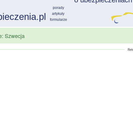
ie: Szwecja
Rek