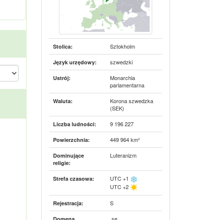
Sztokholm
Stolica:
szwedzki
Język urzędowy:
Monarchia
Ustrój:
parlamentarna
Korona szwedzka
Waluta:
(SEK)
9 196 227
Liczba ludności:
449 964 km²
Powierzchnia:
Luteranizm
Dominujące
religie:
UTC +1
Strefa czasowa:
UTC +2
S
Rejestracja:
.se
Domena