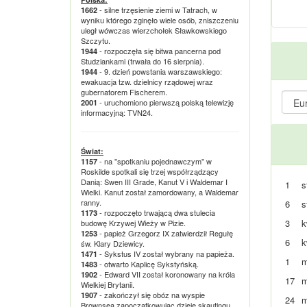
- silne trzęsienie ziemi w Tatrach, w
1662
wyniku którego zginęło wiele osób, zniszczeniu
uległ wówczas wierzchołek Sławkowskiego
Szczytu.
- rozpoczęła się bitwa pancerna pod
1944
Studziankami (trwała do 16 sierpnia).
- 9. dzień powstania warszawskiego:
1944
ewakuacja tzw. dzielnicy rządowej wraz
gubernatorem Fischerem.
- uruchomiono pierwszą polską telewizję
2001
informacyjną: TVN24.
Świat:
- na "spotkaniu pojednawczym" w
1157
Roskilde spotkali się trzej współrządzący
Danią: Swen III Grade, Kanut V i Waldemar I
1
s
Wielki. Kanut został zamordowany, a Waldemar
ranny.
6
s
- rozpoczęto trwającą dwa stulecia
1173
3
k
budowę Krzywej Wieży w Pizie.
- papież Grzegorz IX zatwierdził Regułę
1253
6
k
św. Klary Dziewicy.
- Sykstus IV został wybrany na papieża.
1471
1
m
- otwarto Kaplicę Sykstyńską.
1483
- Edward VII został koronowany na króla
1902
17
m
Wielkiej Brytanii.
- zakończył się obóz na wyspie
1907
24
m
Brownsea zapoczątkowując dzieje skautingu.