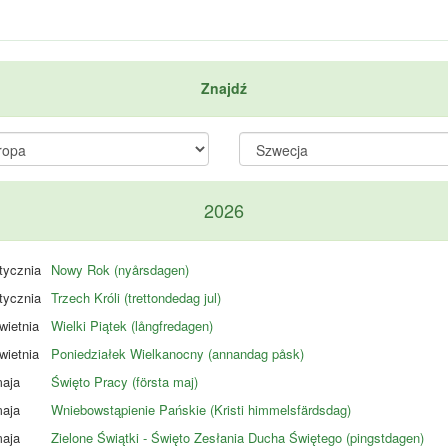
Znajdź
2026
tycznia
Nowy Rok (nyårsdagen)
tycznia
Trzech Króli (trettondedag jul)
wietnia
Wielki Piątek (långfredagen)
wietnia
Poniedziałek Wielkanocny (annandag påsk)
aja
Święto Pracy (första maj)
aja
Wniebowstąpienie Pańskie (Kristi himmelsfärdsdag)
aja
Zielone Świątki - Święto Zesłania Ducha Świętego (pingstdagen)