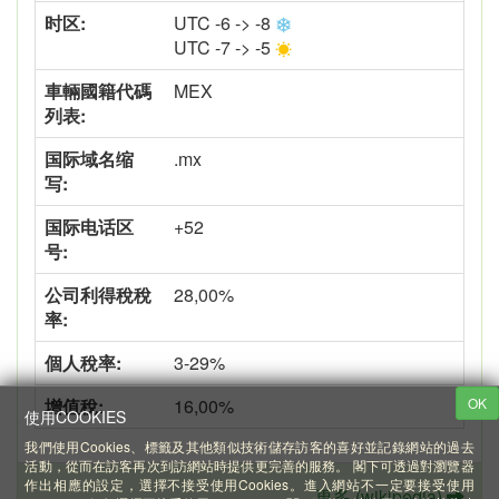
时区:
UTC -6 -> -8
UTC -7 -> -5
車輛國籍代碼
MEX
列表:
国际域名缩
.mx
写:
国际电话区
+52
号:
公司利得稅稅
28,00%
率:
個人稅率:
3-29%
增值稅:
16,00%
OK
使用COOKIES
我們使用Cookies、標籤及其他類似技術儲存訪客的喜好並記錄網站的過去
活動，從而在訪客再次到訪網站時提供更完善的服務。 閣下可透過對瀏覽器
作出相應的設定，選擇不接受使用Cookies。進入網站不一定要接受使用
更多 (wikipedia)