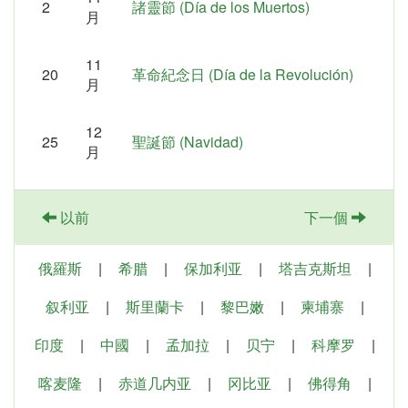
2
諸靈節 (Día de los Muertos)
月
11
20
革命紀念日 (Día de la Revolución)
月
12
25
聖誕節 (Navidad)
月
以前
下一個
俄羅斯
|
希腊
|
保加利亚
|
塔吉克斯坦
|
叙利亚
|
斯里蘭卡
|
黎巴嫩
|
柬埔寨
|
印度
|
中國
|
孟加拉
|
贝宁
|
科摩罗
|
喀麦隆
|
赤道几内亚
|
冈比亚
|
佛得角
|