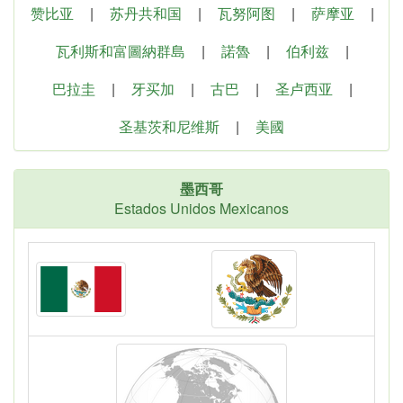
赞比亚
|
苏丹共和国
|
瓦努阿图
|
萨摩亚
|
瓦利斯和富圖納群島
|
諾魯
|
伯利兹
|
巴拉圭
|
牙买加
|
古巴
|
圣卢西亚
|
圣基茨和尼维斯
|
美國
墨西哥
Estados Unidos Mexicanos