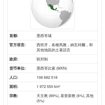
首都:
墨西哥城
官方语言:
西班牙，各種馬雅，納瓦特爾，和
其他地區的土著語言
政府:
联邦制
货币单位:
墨西哥比索 (MXN)
人口:
106 682 518
面积:
1 972 550 km²
宗教:
天主教 (89%), 基督新教 (6%), 其他
(5%)