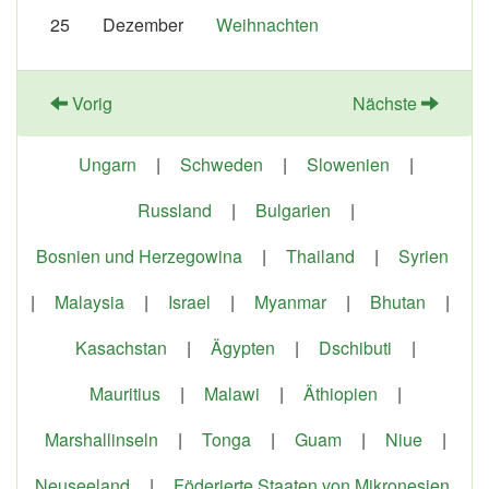
25
Dezember
Weihnachten
Vorig
Nächste
Ungarn
|
Schweden
|
Slowenien
|
Russland
|
Bulgarien
|
Bosnien und Herzegowina
|
Thailand
|
Syrien
|
Malaysia
|
Israel
|
Myanmar
|
Bhutan
|
Kasachstan
|
Ägypten
|
Dschibuti
|
Mauritius
|
Malawi
|
Äthiopien
|
Marshallinseln
|
Tonga
|
Guam
|
Niue
|
Neuseeland
|
Föderierte Staaten von Mikronesien