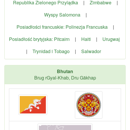
Republika Zielonego Przylądka
|
Zimbabwe
|
Wyspy Salomona
|
Posiadłości francuskie: Polinezja Francuska
|
Posiadłość brytyjska: Pitcairn
|
Haiti
|
Urugwaj
|
Trynidad i Tobago
|
Salwador
Bhutan
Brug rGyal-Khab, Dru Gäkhap