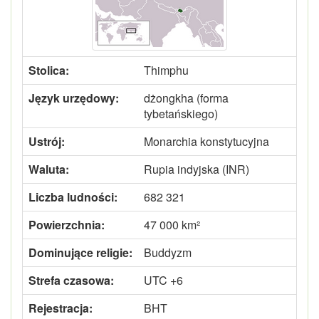
Stolica:
Thimphu
Język urzędowy:
dżongkha (forma
tybetańskiego)
Ustrój:
Monarchia konstytucyjna
Waluta:
Rupia indyjska (INR)
Liczba ludności:
682 321
Powierzchnia:
47 000 km²
Dominujące religie:
Buddyzm
Strefa czasowa:
UTC +6
Rejestracja:
BHT