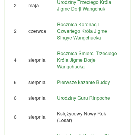
Urodziny Trzeciego Króla
2
maja
Jigme Dorji Wangchuk
Rocznica Koronacji
2
czerwca
Czwartego Króla Jigme
Singye Wangchucka
Rocznica Śmierci Trzeciego
4
sierpnia
Króla Jigme Dorje
Wangchucka
6
sierpnia
Pierwsze kazanie Buddy
6
sierpnia
Urodziny Guru Rinpoche
Księżycowy Nowy Rok
6
sierpnia
(Losar)