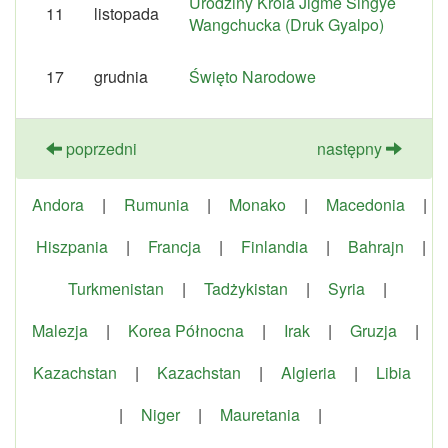
Urodziny Króla Jigme Singye
11
listopada
Wangchucka (Druk Gyalpo)
17
grudnia
Święto Narodowe
poprzedni
następny
Andora
|
Rumunia
|
Monako
|
Macedonia
|
Hiszpania
|
Francja
|
Finlandia
|
Bahrajn
|
Turkmenistan
|
Tadżykistan
|
Syria
|
Malezja
|
Korea Północna
|
Irak
|
Gruzja
|
Kazachstan
|
Kazachstan
|
Algieria
|
Libia
|
Niger
|
Mauretania
|