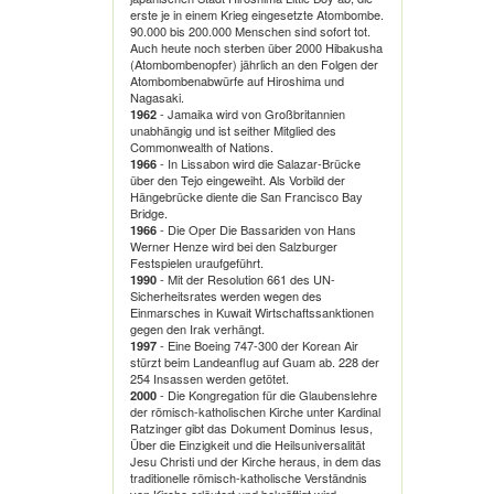
erste je in einem Krieg eingesetzte Atombombe.
90.000 bis 200.000 Menschen sind sofort tot.
Auch heute noch sterben über 2000 Hibakusha
(Atombombenopfer) jährlich an den Folgen der
Atombombenabwürfe auf Hiroshima und
Nagasaki.
- Jamaika wird von Großbritannien
1962
unabhängig und ist seither Mitglied des
Commonwealth of Nations.
- In Lissabon wird die Salazar-Brücke
1966
über den Tejo eingeweiht. Als Vorbild der
Hängebrücke diente die San Francisco Bay
Bridge.
- Die Oper Die Bassariden von Hans
1966
Werner Henze wird bei den Salzburger
Festspielen uraufgeführt.
- Mit der Resolution 661 des UN-
1990
Sicherheitsrates werden wegen des
Einmarsches in Kuwait Wirtschaftssanktionen
gegen den Irak verhängt.
- Eine Boeing 747-300 der Korean Air
1997
stürzt beim Landeanflug auf Guam ab. 228 der
254 Insassen werden getötet.
- Die Kongregation für die Glaubenslehre
2000
der römisch-katholischen Kirche unter Kardinal
Ratzinger gibt das Dokument Dominus Iesus,
Über die Einzigkeit und die Heilsuniversalität
Jesu Christi und der Kirche heraus, in dem das
traditionelle römisch-katholische Verständnis