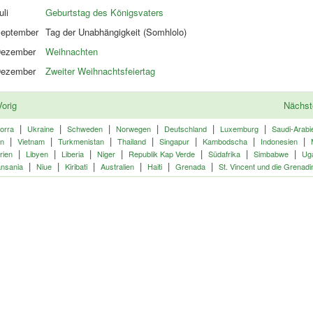
uli
Geburtstag des Königsvaters
eptember
Tag der Unabhängigkeit (Somhlolo)
ezember
Weihnachten
ezember
Zweiter Weihnachtsfeiertag
orig
Nächs
|
|
|
|
|
|
orra
Ukraine
Schweden
Norwegen
Deutschland
Luxemburg
Saudi-Arabi
|
|
|
|
|
|
|
en
Vietnam
Turkmenistan
Thailand
Singapur
Kambodscha
Indonesien
|
|
|
|
|
|
|
rien
Libyen
Liberia
Niger
Republik Kap Verde
Südafrika
Simbabwe
Ug
|
|
|
|
|
|
nsania
Niue
Kiribati
Australien
Haiti
Grenada
St. Vincent und die Grenadi