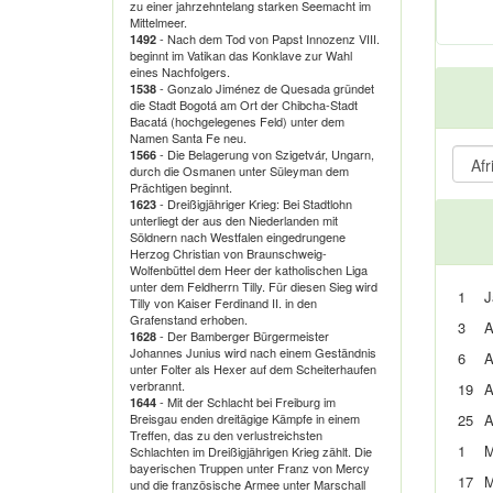
zu einer jahrzehntelang starken Seemacht im
Mittelmeer.
- Nach dem Tod von Papst Innozenz VIII.
1492
beginnt im Vatikan das Konklave zur Wahl
eines Nachfolgers.
- Gonzalo Jiménez de Quesada gründet
1538
die Stadt Bogotá am Ort der Chibcha-Stadt
Bacatá (hochgelegenes Feld) unter dem
Namen Santa Fe neu.
- Die Belagerung von Szigetvár, Ungarn,
1566
durch die Osmanen unter Süleyman dem
Prächtigen beginnt.
- Dreißigjähriger Krieg: Bei Stadtlohn
1623
unterliegt der aus den Niederlanden mit
Söldnern nach Westfalen eingedrungene
Herzog Christian von Braunschweig-
Wolfenbüttel dem Heer der katholischen Liga
unter dem Feldherrn Tilly. Für diesen Sieg wird
1
J
Tilly von Kaiser Ferdinand II. in den
Grafenstand erhoben.
3
A
- Der Bamberger Bürgermeister
1628
Johannes Junius wird nach einem Geständnis
6
A
unter Folter als Hexer auf dem Scheiterhaufen
verbrannt.
19
A
- Mit der Schlacht bei Freiburg im
1644
Breisgau enden dreitägige Kämpfe in einem
25
A
Treffen, das zu den verlustreichsten
1
M
Schlachten im Dreißigjährigen Krieg zählt. Die
bayerischen Truppen unter Franz von Mercy
17
M
und die französische Armee unter Marschall