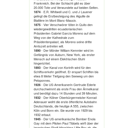
Frankreich. Bei der Schlacht gibt es über
20.000 Tote und Verwundete auf beiden Seiten.
- E.R. Whitwell und C. und J Lauener
1874
gelingt die Erstbesteigung des Aiguille de
Blaitière im Mont Blanc-Massiv.
- Vier Verschwörer töten in Quito den
1875
wiedergewählten ecuadorianischen
Präsidenten Gabriel García Moreno auf dem
Weg von der Kathedrale zum
Präsidentenpalast, als Moreno seine dritte
Amtszeit antreten will.
- Der Mörder William Kemmler wird im
1890
Gefängnis von Auburn, New York, als erster
Mensch auf einem Elektrischen Stuhl
hingerichtet.
- Der Kanal von Korinth wird für den
1893
Schiffsverkehr geöffnet. Er erspart Schiffen bis
etwa 8 Meter Tiefgang den Seeweg um den
Peloponnes.
- Die US-Amerikanerin Gertrude Ederle
1926
durchschwimmt als erste Frau den Ärmelkanal
und benötigt dazu 14 Stunden und 39 Minuten.
- Der Kölner Oberbürgermeister Konrad
1932
Adenauer weiht die erste öffentliche Autobahn
Deutschlands, die heutige A 555, zwischen
Köln und Bonn ein. Sie wurde von 1929 bis
1932 erbaut.
- Der US-amerikanische Bomber Enola
1945
Gay mit dem Piloten Paul Tibbets wirft über der
japanischen Stadt Hiroshima Little Boy ab, die