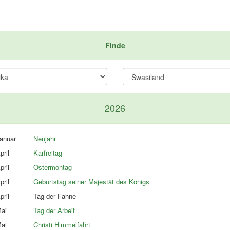
Finde
2026
anuar
Neujahr
pril
Karfreitag
pril
Ostermontag
pril
Geburtstag seiner Majestät des Königs
pril
Tag der Fahne
ai
Tag der Arbeit
ai
Christi Himmelfahrt