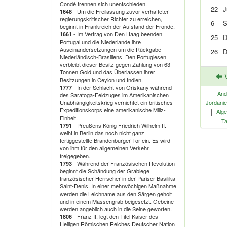
Condé trennen sich unentschieden.
22
J
- Um die Freilassung zuvor verhafteter
1648
regierungskritischer Richter zu erreichen,
6
S
beginnt in Frankreich der Aufstand der Fronde.
- Im Vertrag von Den Haag beenden
1661
25
D
Portugal und die Niederlande ihre
Auseinandersetzungen um die Rückgabe
26
D
Niederländisch-Brasiliens. Den Portugiesen
verbleibt dieser Besitz gegen Zahlung von 63
Tonnen Gold und das Überlassen ihrer
V
Besitzungen in Ceylon und Indien.
- In der Schlacht von Oriskany während
1777
And
des Saratoga-Feldzuges im Amerikanischen
Unabhängigkeitskrieg vernichtet ein britisches
Jordani
Expeditionskorps eine amerikanische Miliz-
|
Alge
Einheit.
Ta
- Preußens König Friedrich Wilhelm II.
1791
weiht in Berlin das noch nicht ganz
fertiggestellte Brandenburger Tor ein. Es wird
von ihm für den allgemeinen Verkehr
freigegeben.
- Während der Französischen Revolution
1793
beginnt die Schändung der Grablege
französischer Herrscher in der Pariser Basilika
Saint-Denis. In einer mehrwöchigen Maßnahme
werden die Leichname aus den Särgen geholt
und in einem Massengrab beigesetzt. Gebeine
werden angeblich auch in die Seine geworfen.
- Franz II. legt den Titel Kaiser des
1806
Heiligen Römischen Reiches Deutscher Nation