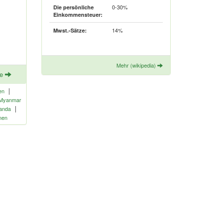
0-30%
Die persönliche
Einkommensteuer:
14%
Mwst.-Sätze:
Mehr (wikipedia)
te
|
en
Myanmar
|
anda
nen