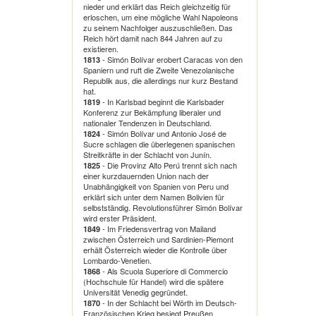
nieder und erklärt das Reich gleichzeitig für
erloschen, um eine mögliche Wahl Napoleons
zu seinem Nachfolger auszuschließen. Das
Reich hört damit nach 844 Jahren auf zu
existieren.
- Simón Bolívar erobert Caracas von den
1813
Spaniern und ruft die Zweite Venezolanische
Republik aus, die allerdings nur kurz Bestand
hat.
- In Karlsbad beginnt die Karlsbader
1819
Konferenz zur Bekämpfung liberaler und
nationaler Tendenzen in Deutschland.
- Simón Bolívar und Antonio José de
1824
Sucre schlagen die überlegenen spanischen
Streitkräfte in der Schlacht von Junín.
- Die Provinz Alto Perú trennt sich nach
1825
einer kurzdauernden Union nach der
Unabhängigkeit von Spanien von Peru und
erklärt sich unter dem Namen Bolivien für
selbstständig. Revolutionsführer Simón Bolívar
wird erster Präsident.
- Im Friedensvertrag von Mailand
1849
zwischen Österreich und Sardinien-Piemont
erhält Österreich wieder die Kontrolle über
Lombardo-Venetien.
- Als Scuola Superiore di Commercio
1868
(Hochschule für Handel) wird die spätere
Universität Venedig gegründet.
- In der Schlacht bei Wörth im Deutsch-
1870
Französischen Krieg besiegt Preußen