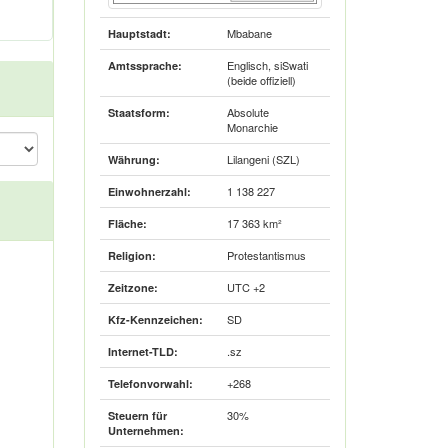
Mbabane
Hauptstadt:
Englisch, siSwati
Amtssprache:
(beide offiziell)
Absolute
Staatsform:
Monarchie
Lilangeni (SZL)
Währung:
1 138 227
Einwohnerzahl:
17 363 km²
Fläche:
Protestantismus
Religion:
UTC +2
Zeitzone:
SD
Kfz-Kennzeichen:
.sz
Internet-TLD:
+268
Telefonvorwahl:
30%
Steuern für
Unternehmen: