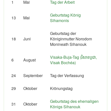
1
Mai
Tag der Arbeit
Geburtstag König
13
Mai
Sihamonis
Geburtstag der
18
Juni
Königinmutter Norodom
Monineath Sihanouk
Visaka-Buja-Tag (វិសាខបូជា,
6
August
Visak Bochéa)
24
September
Tag der Verfassung
29
Oktober
Krönungstag
Geburtstag des ehemaligen
31
Oktober
Königs Sihanouk