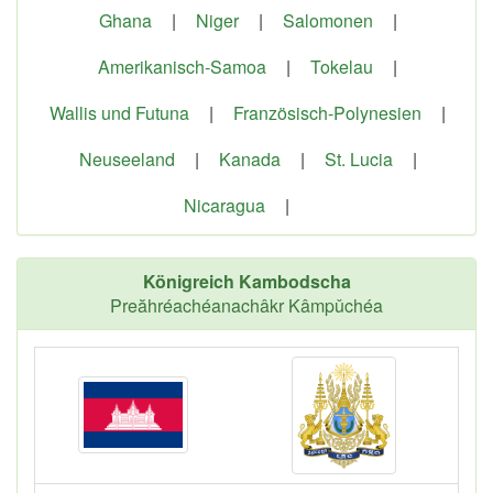
Ghana
|
Niger
|
Salomonen
|
Amerikanisch-Samoa
|
Tokelau
|
Wallis und Futuna
|
Französisch-Polynesien
|
Neuseeland
|
Kanada
|
St. Lucia
|
Nicaragua
|
Königreich Kambodscha
Preăhréachéanachâkr Kâmpǔchéa