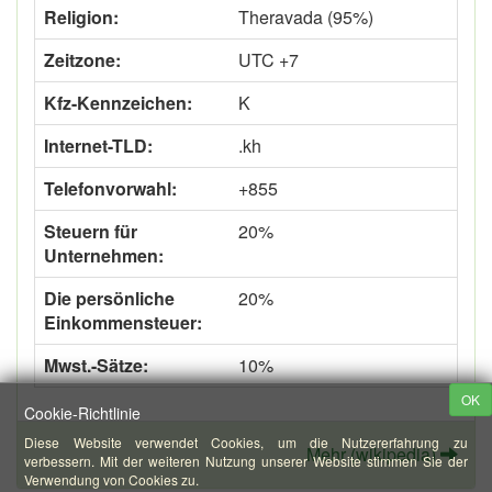
Religion:
Theravada (95%)
Zeitzone:
UTC +7
Kfz-Kennzeichen:
K
Internet-TLD:
.kh
Telefonvorwahl:
+855
Steuern für
20%
Unternehmen:
Die persönliche
20%
Einkommensteuer:
Mwst.-Sätze:
10%
OK
Cookie-Richtlinie
Diese Website verwendet Cookies, um die Nutzererfahrung zu
Mehr (wikipedia)
verbessern. Mit der weiteren Nutzung unserer Website stimmen Sie der
Verwendung von Cookies zu.